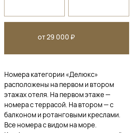
220×220 см
Телевизор
Кондиционер
Wi-Fi
Диван и раскладушка — доп.
место
Халат (махровый или
вафельный)