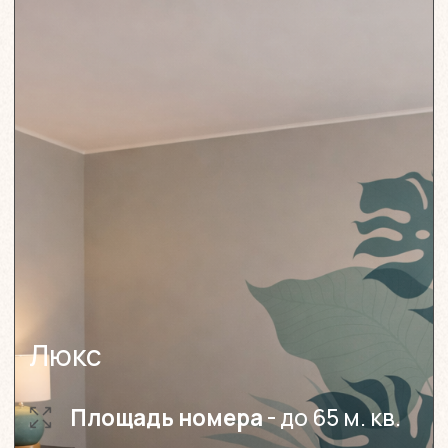
МЕНЮ
Номера
Услуги
Все включено
Отдых с питомцами
КОНТАКТЫ
+7 905 401-97-
35
crombron@gmail.com
Краснодарский край, Туапсинский
район, Посёлок дома отдыха «Кубань»,
мкр.Дубрава д. 59