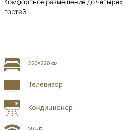
В проживание
включено:
5-ти разовое питание
Безалкогольные напитки, пиво,
коктейль
Пользование бассейном
Вода в номере
Парковка