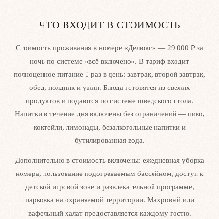
ЧТО ВХОДИТ В СТОИМОСТЬ
Стандарт
Стоимость проживания в номере «Делюкс» — 29 000 ₽ за
ночь по системе «всё включено». В тариф входит
Площадь номера
- 25 м. кв.
полноценное питание 5 раз в день: завтрак, второй завтрак,
Вместимость
- до 3 человек
обед, полдник и ужин. Блюда готовятся из свежих
Площадь ванной
— 3,8 м. кв.
продуктов и подаются по системе шведского стола.
Напитки в течение дня включены без ограничений — пиво,
коктейли, лимонады, безалкогольные напитки и
Подробнее
бутилированная вода.
Дополнительно в стоимость включены: ежедневная уборка
Забронировать
номера, пользование подогреваемым бассейном, доступ к
детской игровой зоне и развлекательной программе,
парковка на охраняемой территории. Махровый или
вафельный халат предоставляется каждому гостю.