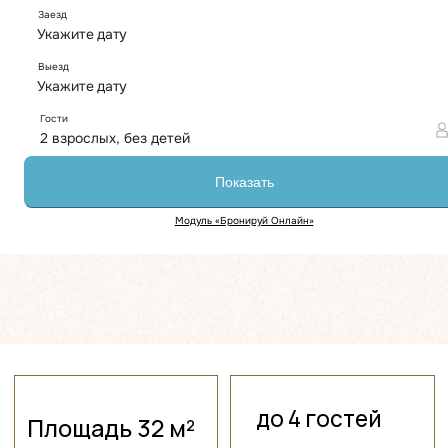
до 4 гостей
Площадь 32 м²
от 29 000 ₽
Номера категории «Делюкс»
расположены на первом и втором
этажах отеля. На первом этаже —
номера с террасой. На втором — с
балконом и ротанговыми креслами.
Все номера с видом на море.
Комфортное размещение до четырёх
гостей.