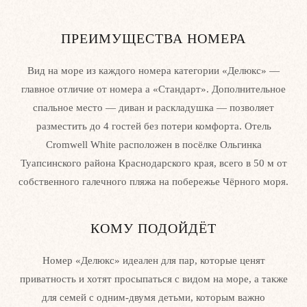
ПРЕИМУЩЕСТВА НОМЕРА
Вид на море из каждого номера категории «Делюкс» —
главное отличие от номера а «Стандарт». Дополнительное
спальное место — диван и раскладушка — позволяет
разместить до 4 гостей без потери комфорта. Отель
Cromwell White расположен в посёлке Ольгинка
Туапсинского района Краснодарского края, всего в 50 м от
Люкс
собственного галечного пляжа на побережье Чёрного моря.
Площадь номера
- до 65 м. кв.
КОМУ ПОДОЙДЁТ
Вместимость
- до 7 человек
Площадь ванной
— 6 м. кв.
Номер «Делюкс» идеален для пар, которые ценят
приватность и хотят просыпаться с видом на море, а также
для семей с одним-двумя детьми, которым важно
Подробнее