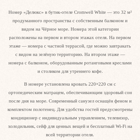
Номер «Делюкс» в бутик-отеле Cromwell White — это 32 м²
продуманного пространства с собственным балконом и
видом на Чёрное море. Номера этой категории
расположены на первом и втором этажах отеля. На первом
этаже — номера с частной террасой, где можно завтракать
с видом на зелёную территорию. На втором этаже —
Другие номера
номера с балконом, оборудованным ротанговыми креслами
и столиком для утреннего кофе.
В номере установлена кровать 220×220 см с
ортопедическим матрацем, обеспечивающим здоровый сон
после дня на море. Современный санузел оснащён феном и
комплектом полотенец. Для удобства гостей предусмотрены
кондиционер с индивидуальным управлением, телевизор,
холодильник, сейф для ценных вещей и бесплатный Wi-Fi на
всей территории отеля.