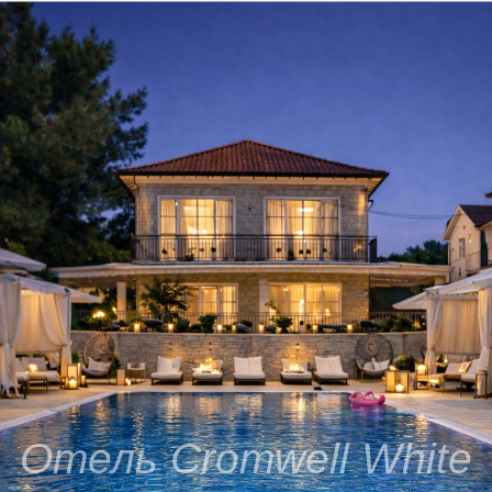
© 2018-2026 Бутик-отель Cromwell White
Все права защищены
Официальный сайт отеля
ИП Герцева Валерия Дмитриевна
ИНН 230811916230
ОГРНИП 319237500135624 от 17.04.2019
Политика обработки персональных
данных
Разработка сайта
*При заселении обязательно наличие
ветеринарного паспорта и действующей
комплексной прививки от бешенства и
опасных инфекционных заболеваний